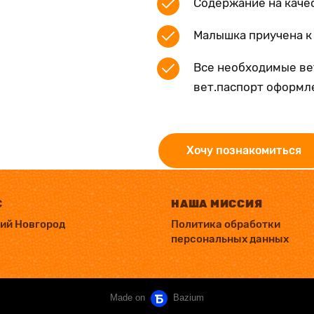
Содержание на каче
Малышка приучена к
Все необходимые ве
вет.паспорт оформл
Хочу познакомиться
С
НАША МИССИЯ
ний Новгород
Политика обработки
персональных данных
Made on
Bazium