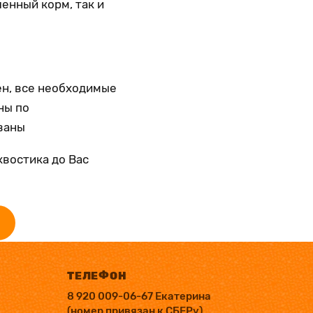
енный корм, так и
н, все необходимые
ны по
ваны
хвостика до Вас
ТЕЛЕФОН
8 920 009-06-67 Екатерина
(номер привязан к СБЕРу)