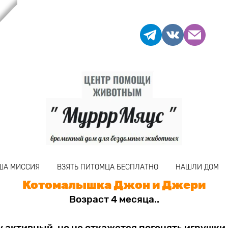
ША МИССИЯ
ВЗЯТЬ ПИТОМЦА БЕСПЛАТНО
НАШЛИ ДОМ
Котомалышка Джон и Джери
Возраст 4 месяца..
у активный, но не откажется погонять игрушки 