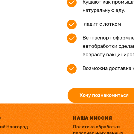
Кушают как промышл
натуральную еду,
ладит с лотком
Ветпаспорт оформле
ветобработки сдела
возрасту.вакциниро
Возможна доставка 
Хочу познакомиться
С
НАША МИССИЯ
ний Новгород
Политика обработки
персональных данных