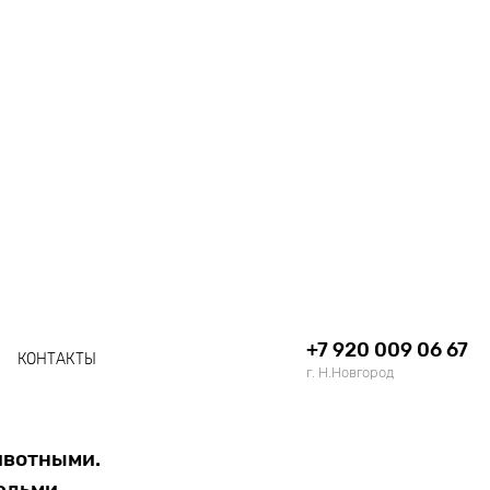
+7 920 009 06 67
КОНТАКТЫ
г. Н.Новгород
ивотными.
юдьми.