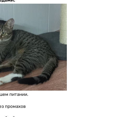
шем питании.
ез промахов